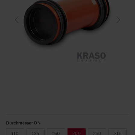
Durchmesser DN
110
125
160
200
250
315