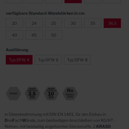
verfügbare Standard-Wandstärken in cm
20
24
25
30
35
36,5
40
45
50
Ausführung
Typ DFW 4
Typ DFW 6
Typ DFW 8
in Übereinstimmung mit DIN EN 1401, für den Einbau in
D
rei
F
ach
W
ände, zum beidseitigen Anschließen von KG/HT -
Rohren, mit beidseitig angeformter Steckmuffe, 2
KRASO