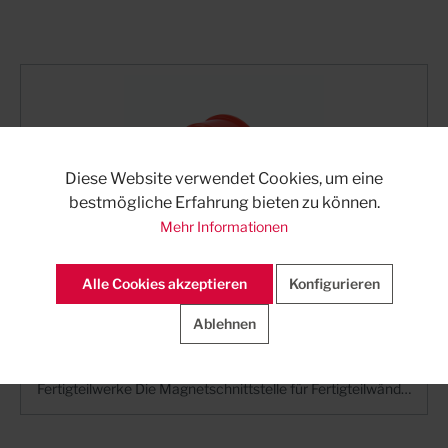
Diese Website verwendet Cookies, um eine
bestmögliche Erfahrung bieten zu können.
Mehr Informationen
Alle Cookies akzeptieren
Konfigurieren
KRASO Magnetdeckel
Ablehnen
KRASO Magnetdeckel mit Magnetschnittstelle für
KRASO Rohrdurchführungen DN 110, speziell für
Fertigteilwerke Die Magnetschnittstelle für Fertigteilwände
Bei WU-Betonkonstruktionen im drückenden Wasser
sind besondere Herausforderungen zu beachten. Neben
der Ortbetonbauweise hat sich auch das Bauen mit