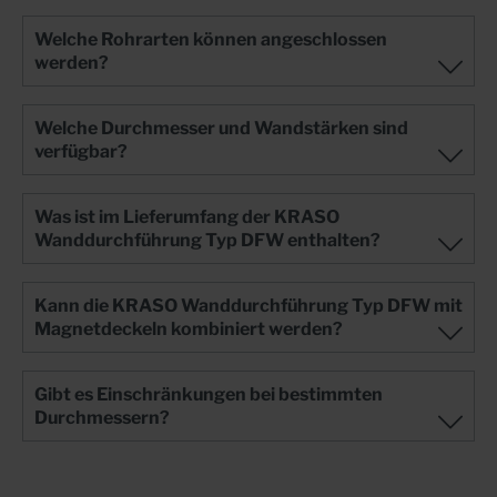
dem Schaltisch + Erspart die lohnintensive manuelle
Positionierung und hilft, Fehler zu vermeiden + Nach
Welche Rohrarten können angeschlossen
Fertigstellung verbleibt der KRASO Magnetdeckel als
werden?
Schutz in der Rohrdurchführung
Welche Durchmesser und Wandstärken sind
verfügbar?
Was ist im Lieferumfang der KRASO
Wanddurchführung Typ DFW enthalten?
Kann die KRASO Wanddurchführung Typ DFW mit
Magnetdeckeln kombiniert werden?
Gibt es Einschränkungen bei bestimmten
Durchmessern?