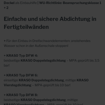
Deckel
als Einbauhilfe
| WU-Richtlinie: Beanspruchungsklasse 1
+ 2
Einfache und sichere Abdichtung in
Fertigteilwänden
+
Für den Einbau in Dreifachwandelementen: anstehendes
Wasser schon in der Außenschale stoppen!
+
KRASO
Typ DFW 4:
beidseitige
KRASO
Doppelstegdichtung
– MPA-geprüft bis 3,5
bar!
+ KRASO
Typ DFW 6:
einseitige
KRASO
Doppelstegdichtung
, mittige
KRASO
Vierstegdichtung
– MPA-geprüft bis 10 bar!
+
KRASO
Typ DFW 8:
beidseitige
KRASO
Doppelstegdichtung
, mittige
KRASO
Vierstegdichtung
– MPA-geprüft bis 10 bar!