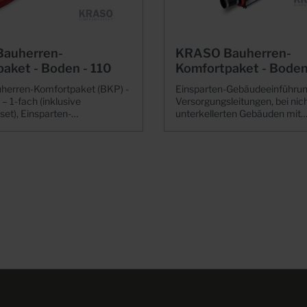
n
Abdeckungen
auherren-
KRASO Bauherren-
aket - Boden - 110
Komfortpaket - Boden
erren-Komfortpaket (BKP) -
Einsparten-Gebäudeeinführun
– 1-fach (inklusive
Versorgungsleitungen, bei nic
sset), Einsparten-
unterkellerten Gebäuden mit
ung für Versorgungsleitungen
druckwasserdichter, umlauf
e, Nah-/ Fern-/ Erdwärme,
Vierstegdichtung | WU-Richtli
 oder Strom) bei nicht
Beanspruchungsklasse 1 + 2,
ten Gebäuden, inkl. KRASO
W1.1 -E Die sichere Hauseinführung für
U-Richtlinie:
größere Medienleitungen+ Die
ngsklasse 1 + 2, DIN 18533
Hauseinführung für größere
flexible Hauseinführung für
Medienleitungen bei nicht unt
, Nah-/ Fern-/ Erdwärme,
Gebäuden, z.B. Strom oder Wasser für
 oder Strom + Die sichere
Mehrfamilienhäuser oder gew
rung für Wärmepumpen in
Gebäude+ Mit KRASO Dichtei
kellerte Gebäude:
Großflansch als Hausein- und
erren-Komfortpaket - Boden
nutzbar: Z.B. für Ladestationen
Wasser-Wasser-Wärmepumpen
Wohnanlagen
asser-Wärmepumpen (Sonde
(Wohnungseigentumsmoderni
or). KRASO Bauherren-
setz – WEMoG).+ Mit druckwa