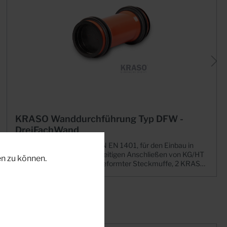
KRASO Wanddurchführung Typ DFW -
DreiFachWand
in Übereinstimmung mit DIN EN 1401, für den Einbau in
DreiFachWände, zum beidseitigen Anschließen von KG/HT
n zu können.
- Rohren, mit beidseitig angeformter Steckmuffe, 2 KRASO
Deckel als Einbauhilfe | WU-Richtlinie:
Beanspruchungsklasse 1 + 2Einfache und sichere
Abdichtung in Fertigteilwänden+ Für den Einbau in
Dreifachwandelementen: anstehendes Wasser schon in der
Außenschale stoppen!+ KRASO Typ DFW 4: beidseitige
KRASO Doppelstegdichtung – MPA-geprüft bis 3,5 bar! +