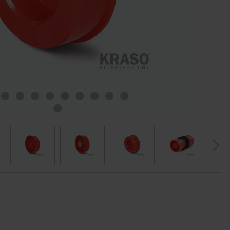
Sternrohre
Fugenblech ZVB
Formstücke
Klemmkonstruktionen
Quellfugenbänder
Zubehör