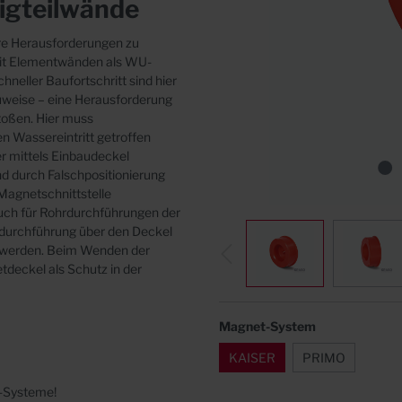
tigteilwände
n
Abdeckungen
e Herausforderungen zu
mit Elementwänden
als WU-
chneller Baufortschritt sind hier
auweise
– eine Herausforderung
toßen. Hier muss
en
Wassereintritt getroffen
er mittels Einbaudeckel
d durch Falschpositionierung
Magnetschnittstelle
uch für Rohrdurchführungen der
durchführung über
den Deckel
 werden. Beim Wenden der
etdeckel
als Schutz in der
Magnet-System
KAISER
PRIMO
-Systeme!