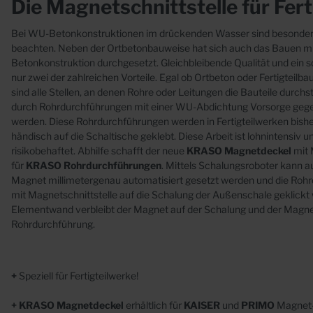
Die Magnetschnittstelle für Fer
Abläufe
Beto
Futterrohre
Bei WU-Betonkonstruktionen im drückenden Wasser sind
besonder
beachten. Neben der Ortbetonbauweise
hat sich auch das Bauen 
Mauerkragen
Betonkonstruktion durchgesetzt.
Gleichbleibende
Qualität und ein s
nur zwei der
zahlreichen Vorteile. Egal ob Ortbeton oder Fertigteilb
sind alle Stellen, an denen Rohre
oder Leitungen die Bauteile durchs
durch
Rohrdurchführungen mit einer WU-Abdichtung Vorsorge geg
werden. Diese Rohrdurchführungen
werden in Fertigteilwerken bish
händisch
auf die Schaltische geklebt. Diese Arbeit ist lohnintensiv
un
risikobehaftet. Abhilfe schafft
der neue
KRASO
Magnetdeckel
mit 
Sonderanfertigungen
für
KRASO
Rohrdurchführungen
. Mittels Schalungsroboter kann
a
Magnet millimetergenau
automatisiert gesetzt werden und die Rohr
Edelstahl
mit Magnetschnittstelle auf die Schalung der Außenschale
geklickt
Kunststoff
Elementwand
verbleibt der Magnet auf der Schalung und der Magn
Rohrdurchführung.
Beton
+
Speziell für Fertigteilwerke!
+
KRASO
Magnetdeckel
erhältlich für
KAISER
und
PRIMO
Magnet