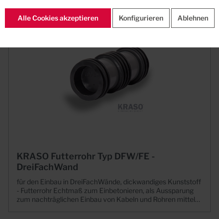
Alle Cookies akzeptieren
Konfigurieren
Ablehnen
KRASO Futterrohr Typ DFW/FE -
DreiFachWand
für den Einbau in DreiFachWände, dickwandiges Kunststoff
- Futterrohr Echtmaß zum Einbetonieren, als Aussparung
zum nachträglichen Einbau von Kabeln und Rohren mittels
Dichteinsatz (nicht im Lieferumfang enthalten), mit
druckwasserdichter, beidseitig umlaufender KRASO