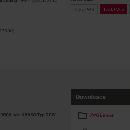
dichtung
– MPA-geprüft bis 10
Typ DFW 4
Typ DFW 6
G 2000)
Downloads
 2000
bzw.
KRASO Typ DFW
DWG Dateien