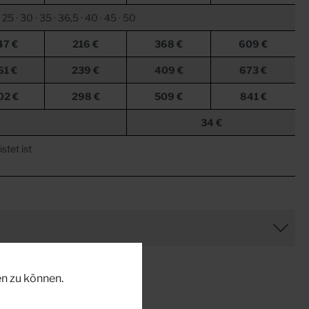
· 25 · 30 · 35 · 36,5 · 40 · 45 · 50
47 €
216 €
368 €
609 €
61 €
239 €
409 €
673 €
02 €
298 €
509 €
841 €
34 €
stet ist
n zu können.