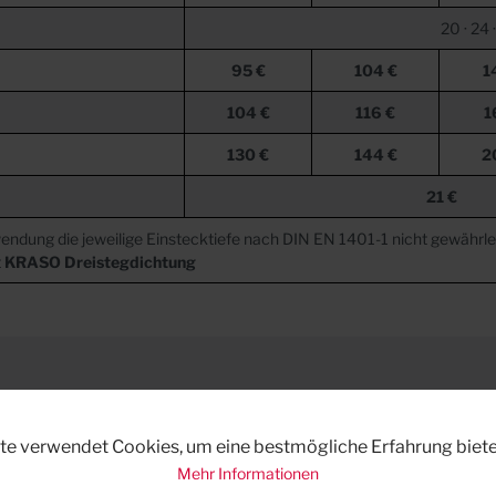
20 · 24 
95 €
104 €
1
104 €
116 €
1
130 €
144 €
2
21 €
endung die jeweilige Einstecktiefe nach DIN EN 1401-1 nicht gewährlei
t
KRASO
Dreistegdichtung
te verwendet Cookies, um eine bestmögliche Erfahrung biete
Mehr Informationen