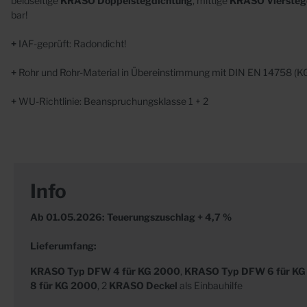
beidseitige
KRASO
Doppelstegdichtung
, mittige
KRASO
Viersteg
bar!
+
IAF-geprüft: Radondicht!
+
Rohr und Rohr-Material in Übereinstimmung mit
DIN EN 14758 (K
+
WU-Richtlinie: Beanspruchungsklasse 1 + 2
Info
Ab 01.05.2026: Teuerungszuschlag + 4,7 %
Lieferumfang:
KRASO
Typ DFW 4 für KG 2000
,
KRASO Typ DFW 6 für KG
8 für KG 2000
, 2
KRASO Deckel
als Einbauhilfe