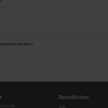
?
?
verwendet werden?
t
Rechtliches
& Co. KG
AGB