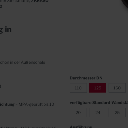
mter Steckmuffe, 2
KRASO
n
Abdeckungen
 2
 in
chon in der Außenschale
Durchmesser DN
!
110
125
160
verfügbare Standard-Wandstä
ichtung
– MPA-geprüft bis 10
20
24
25
Ausführung