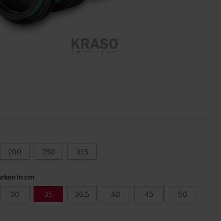
Sternrohre
Fugenblech ZVB
Formstücke
Klemmkonstruktionen
Quellfugenbänder
Zubehör
200
250
315
rken in cm
30
35
36,5
40
45
50