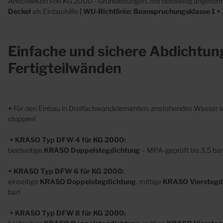
Anschließen von KG 2000 - Grundleitungen, mit beidseitig angefor
Abläufe
Beto
Deckel
als Einbauhilfe
| WU-Richtlinie: Beanspruchungsklasse 1 +
Futterrohre
Mauerkragen
Einfache und sichere Abdichtung
Fertigteilwänden
+
Für den Einbau in Dreifachwandelementen: anstehendes Wasser s
Sonderanfertigungen
stoppen!
Edelstahl
+
KRASO Typ DFW 4 für KG 2000:
Kunststoff
beidseitige
KRASO
Doppelstegdichtung
– MPA-geprüft bis 3,5 bar
Beton
+ KRASO Typ DFW 6
für KG 2000
:
einseitige
KRASO
Doppelstegdichtung
, mittige
KRASO
Vierstegd
bar!
+ KRASO Typ DFW 8 für KG 2000: