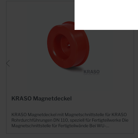
KRASO Magnetdeckel
KRASO Magnetdeckel mit Magnetschnittstelle für KRASO
Rohrdurchführungen DN 110, speziell für Fertigteilwerke Die
Magnetschnittstelle für Fertigteilwände Bei WU-
Betonkonstruktionen im drückenden Wasser
sind besondere Herausforderungen zu beachten. Neben der