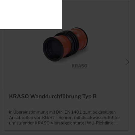
KRASO Wanddurchführung Typ B
in Übereinstimmung mit DIN EN 1401, zum beidseitigen
Anschließen von KG/HT - Rohren, mit druckwasserdichter,
umlaufender KRASO Vierstegdichtung | WU-Richtlinie:
Beanspruchungsklasse 1 + 2Die bewährte
Wanddurchführung aus Vollwandmaterial+ KRASO