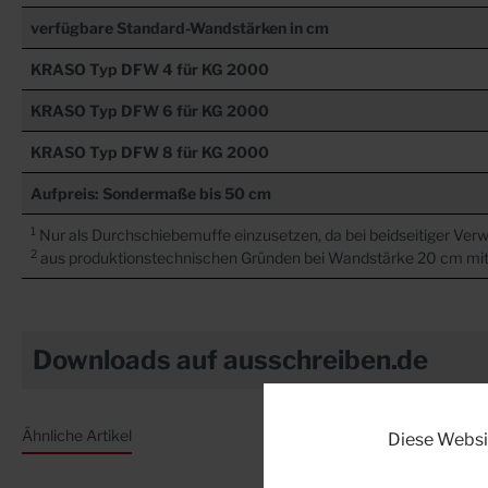
verfügbare Standard-Wandstärken in cm
KRASO
Typ DFW 4 für KG 2000
KRASO
Typ DFW 6 für KG 2000
KRASO
Typ DFW 8 für KG 2000
Aufpreis:
Sondermaße bis 50 cm
1
Nur als Durchschiebemuffe einzusetzen, da bei beidseitiger Verw
2
aus produktionstechnischen Gründen bei Wandstärke 20 cm mi
Downloads auf ausschreiben.de
Ähnliche Artikel
Diese Websi