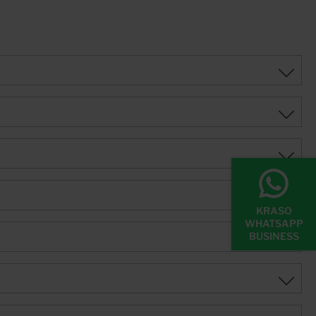
Vierstegdichtung – MPA-geprüft bis 10 bar! + IAF-geprüft:
Radondicht! + Form- und druckstabiles Vollwandmaterial:
geringer Abrieb, Einbau auch bei niedrigen Temperaturen +
In Übereinstimmung mit DIN EN 1401 (KG) + Beidseitig
angeformte Steckmuffe zum Anschluss von KG/HT -
Rohren + Inklusive zwei KRASO Deckeln als Einbauhilfe!+
WU-Richtlinie: Beanspruchungsklasse 1 + 2
KRASO
WHATSAPP
BUSINESS