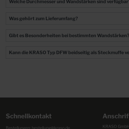
Welche Durchmesser und Wandstärken sind verfügbar
maschinengesteuerte Positionierung auf dem Schaltisch +
Erspart die lohnintensive manuelle Positionierung und hilft,
Fehler zu vermeiden + Nach Fertigstellung verbleibt der
Was gehört zum Lieferumfang?
KRASO Magnetdeckel als Schutz in der Rohrdurchführung
Gibt es Besonderheiten bei bestimmten Wandstärken
Kann die KRASO Typ DFW beidseitig als Steckmuffe 
Schnellkontakt
Anschrif
KRASO GmbH 
Bestellungen:
bestellung@kraso.de