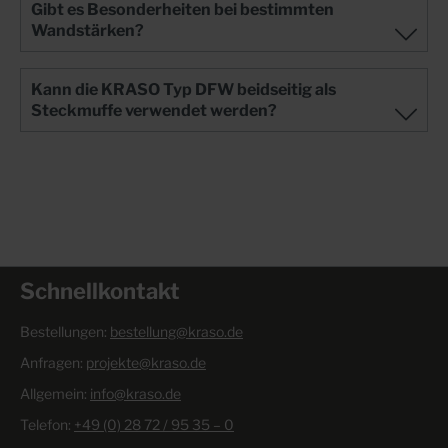
Gibt es Besonderheiten bei bestimmten
Wandstärken?
Kann die KRASO Typ DFW beidseitig als
Steckmuffe verwendet werden?
Schnellkontakt
Bestellungen:
bestellung@kraso.de
Anfragen:
projekte@kraso.de
Allgemein:
info@kraso.de
Telefon:
+49 (0) 28 72 / 95 35 – 0