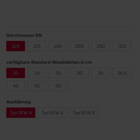
Durchmesser DN
110
125
160
200
250
315
verfügbare Standard-Wandstärken in cm
20
24
25
30
35
36,5
40
45
50
Ausführung
Typ DFW 4
Typ DFW 6
Typ DFW 8