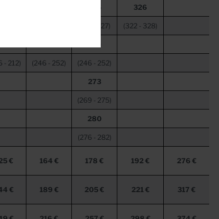
200
225
225
326
6
-
202)
(221
-
227)
(221
-
227)
(322
-
328)
210
250
250
6
-
212)
(246
-
252)
(246
-
252)
273
(269
-
275)
280
(276
-
282)
25 €
164 €
178 €
192 €
276 €
44 €
189 €
205 €
221 €
317 €
49 €
216 €
257 €
298 €
374 €