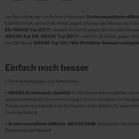
Abläufe
Beto
Futterrohre
zur Durchführung von Rohren einsetzbar,
DrehmomentKontrollMu
Mauerkragen
Edelstahl V2A, einfach dichtend, gegen drückendes Wasser bis 1 ba
ED, KRASO Typ ED/T
), doppelt dichtend, gegen drückendes Wasse
(
KRASO Typ DD, KRASO Typ DD/T
), vierfach dichtend, gegen dr
mm Dichtung (
KRASO Typ VD
)
| WU-Richtlinie: Beanspruchungskl
Einfach noch besser
Sonderanfertigungen
+
Für Kernbohrungen und Futterrohre.
Edelstahl
+ KRASO Dichteinsatz-Qualität:
5 mm starke Klemmplatten aus ro
Kunststoff
speziell
entwickelte
Gummimischung mit noch besseren Dichtungse
Beton
Bolzen
statt
durchgesteckter Schrauben, mehr Bolzen für
eine noc
Druckverteilung.
+ DrehmomentKontrollMutte
r
KRASO DKM:
Automatisches Dre
Drehmomentschlüssel!