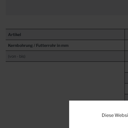
Artikel
Kernbohrung / Futterrohr in mm
(von - bis)
Diese Websi