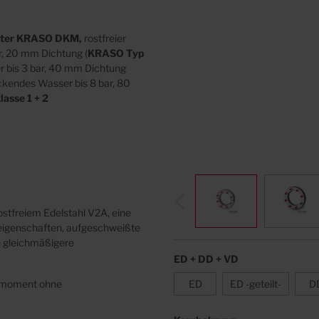
n
Abdeckungen
tter KRASO DKM,
rostfreier
r, 20 mm Dichtung (
KRASO Typ
r bis 3 bar, 40 mm Dichtung
ückendes Wasser bis 8 bar, 80
asse 1 + 2
stfreiem Edelstahl V2A, eine
igenschaften, aufgeschweißte
h gleichmäßigere
ED + DD + VD
hmoment ohne
ED
ED -geteilt-
D