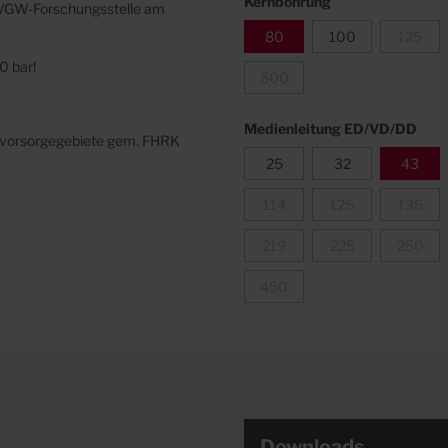
Kernbohrung
 DVGW-Forschungsstelle
am
80
100
125
0 bar!
500
Medienleitung ED/VD/DD
onvorsorgegebiete gem. FHRK
25
32
43
114
125
135
219
225
250
450
Downloads