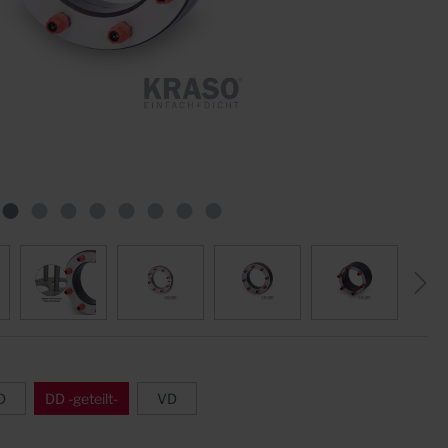
Sternrohre
Fugenblech ZVB
Formstücke
Klemmkonstruktionen
Quellfugenbänder
Zubehör
D
DD -geteilt-
VD