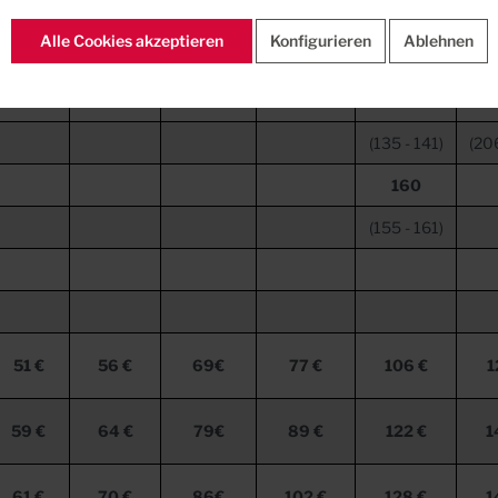
63
110
135
Alle Cookies akzeptieren
Konfigurieren
Ablehnen
(58
-
64)
(105
-
111)
(130
-
136)
(19
140
(135
-
141)
(20
160
(155
-
161)
51 €
56 €
69€
77 €
106 €
1
59 €
64 €
79€
89 €
122 €
1
61 €
70 €
86€
102 €
128 €
1