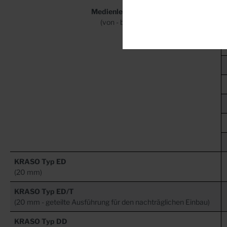
Medienleitung
(von - bis)
KRASO Typ ED
(20 mm)
KRASO Typ ED/T
(20 mm - geteilte Ausführung für den nachträglichen Einbau)
KRASO Typ DD