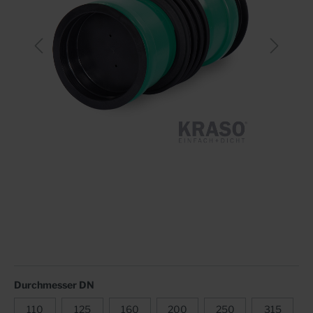
Durchmesser DN
110
125
160
200
250
315