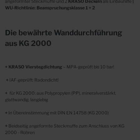
angeformter Steckmuffe und 2
KRASO
Deckeln
als Einbauhilfe
|
WU-Richtlinie: Beanspruchungsklasse 1 + 2
Die
bewährte
Wanddurchführung
aus
KG 2000
+ KRASO Vierstegdichtung
– MPA-geprüft bis 10 bar!
+
IAF-geprüft: Radondicht!
+
für KG 2000: aus Polypropylen (PP), mineralverstärkt,
glattwandig, langlebig
+
In Übereinstimmung mit DIN EN 14758 (KG 2000)
+
Beidseitig angeformte Steckmuffe zum Anschluss von KG
2000 - Rohren