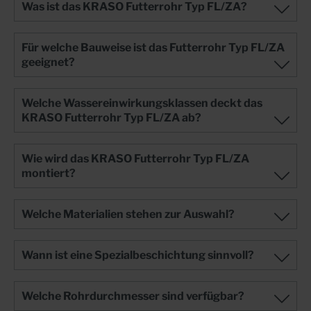
Bauteilen“+ Jeweils als Ausführung für drückendes und
Was ist das KRASO Futterrohr Typ FL/ZA?
nicht drückendes Wasser+ Erhältlich in rostfreiem
Edelstahl V2A oder V4A und in galvanisch verzinktem
Stahl!+ Auf Wunsch mit Spezialbeschichtung für Gebäude
Für welche Bauweise ist das Futterrohr Typ FL/ZA
mit Dickbeschichtung (z.B. KMB)!+ DIN 18533:
geeignet?
Wassereinwirkungsklassen W1 -E und W2.2 -E
(„Bodenfeuchte und nicht drückendes Wasser" bzw. „hohe
Einwirkung von drückendem Wasser (Wassersäule ≥ 3
Welche Wassereinwirkungsklassen deckt das
Meter)“)
KRASO Futterrohr Typ FL/ZA ab?
Wie wird das KRASO Futterrohr Typ FL/ZA
montiert?
Welche Materialien stehen zur Auswahl?
Wann ist eine Spezialbeschichtung sinnvoll?
Welche Rohrdurchmesser sind verfügbar?