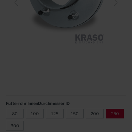
Futterrohr InnenDurchmesser ID
80
100
125
150
200
250
300