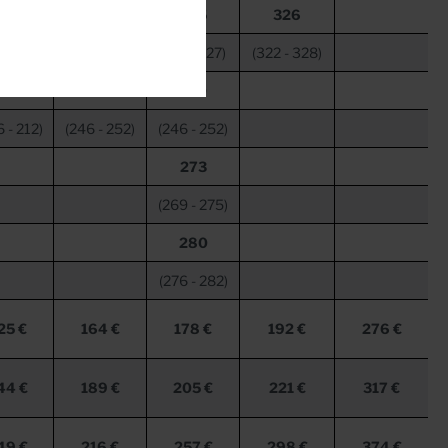
200
225
225
326
6
-
202)
(221
-
227)
(221
-
227)
(322
-
328)
210
250
250
6
-
212)
(246
-
252)
(246
-
252)
273
(269
-
275)
280
(276
-
282)
25 €
164 €
178 €
192 €
276 €
44 €
189 €
205 €
221 €
317 €
49 €
216 €
257 €
298 €
374 €