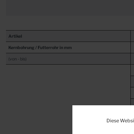
Artikel
Kernbohrung / Futterrohr in mm
(von - bis)
Diese Websi