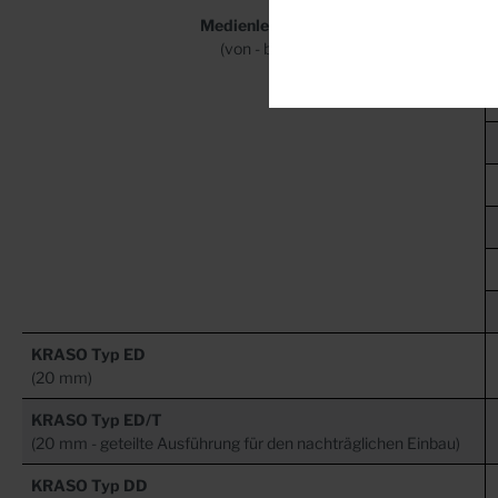
Medienleitung
(von - bis)
KRASO Typ ED
(20 mm)
KRASO Typ ED/T
(20 mm - geteilte Ausführung für den nachträglichen Einbau)
KRASO Typ DD