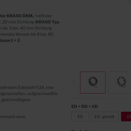
n
Abdeckungen
tter KRASO DKM,
rostfreier
r, 20 mm Dichtung (
KRASO Typ
r bis 3 bar, 40 mm Dichtung
ückendes Wasser bis 8 bar, 80
asse 1 + 2
stfreiem Edelstahl V2A, eine
igenschaften, aufgeschweißte
h gleichmäßigere
ED + DD + VD
hmoment ohne
ED
ED -geteilt-
D