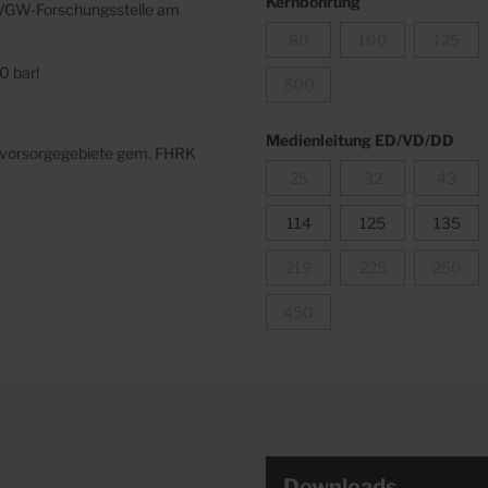
Kernbohrung
 DVGW-Forschungsstelle
am
80
100
125
0 bar!
500
Medienleitung ED/VD/DD
onvorsorgegebiete gem. FHRK
25
32
43
114
125
135
219
225
250
450
Downloads