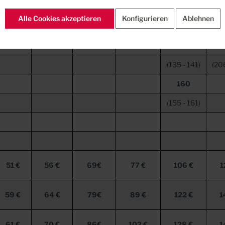
63
110
135
Alle Cookies akzeptieren
Konfigurieren
Ablehnen
(58
-
64)
(105
-
111)
(130
-
136)
(19
140
(135
-
141)
(20
160
(155
-
161)
51 €
56 €
69€
77 €
106 €
1
59 €
64 €
79€
89 €
122 €
1
61 €
70 €
86€
102 €
128 €
1