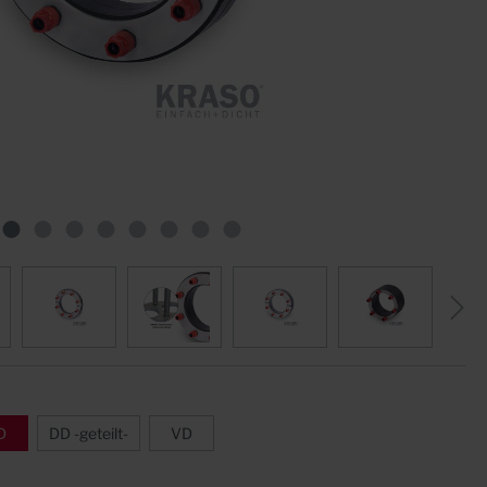
Sternrohre
Fugenblech ZVB
Formstücke
Klemmkonstruktionen
Quellfugenbänder
Zubehör
D
DD -geteilt-
VD