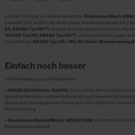
Abläufe
Beto
Futterrohre
zur Durchführung von Rohren einsetzbar,
DrehmomentKontrollMu
Mauerkragen
Edelstahl V2A, einfach dichtend, gegen drückendes Wasser bis 1 ba
ED, KRASO Typ ED/T
), doppelt dichtend, gegen drückendes Wasse
(
KRASO Typ DD, KRASO Typ DD/T
), vierfach dichtend, gegen dr
mm Dichtung (
KRASO Typ VD
)
| WU-Richtlinie: Beanspruchungskl
Einfach noch besser
Sonderanfertigungen
+
Für Kernbohrungen und Futterrohre.
Edelstahl
+ KRASO Dichteinsatz-Qualität:
5 mm starke Klemmplatten aus ro
Kunststoff
speziell
entwickelte
Gummimischung mit noch besseren Dichtungse
Beton
Bolzen
statt
durchgesteckter Schrauben, mehr Bolzen für
eine noc
Druckverteilung.
+ DrehmomentKontrollMutte
r
KRASO DKM:
Automatisches Dre
Drehmomentschlüssel!