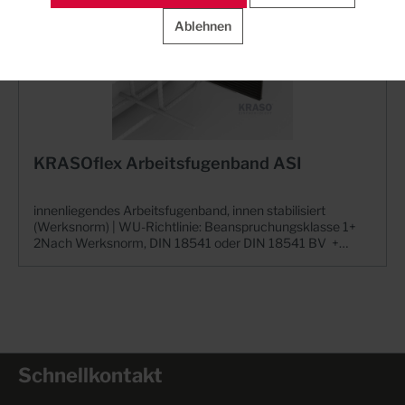
Ablehnen
KRASOflex Arbeitsfugenband ASI
innenliegendes Arbeitsfugenband, innen stabilisiert
(Werksnorm) | WU-Richtlinie: Beanspruchungsklasse 1+
2Nach Werksnorm, DIN 18541 oder DIN 18541 BV +
Innen- und außenliegende Arbeits- und
Dehnungsfugenbänder+ Weitere Fugenbänder auf
Anfrage lieferbar!+ WU-Richtlinie: Beanspruchungsklasse
1 + 2KRASOflex® Arbeitsfugenband A, innenliegend, aus
thermoplastischem Kunststoff, innen stabilisiert, zur
Abdichtung von horizontalen und vertikalen Arbeitsfugen
in wasserundurchlässigen Bauwerken aus Beton. Die
Schnellkontakt
Materialeigenschaften und Profilgeometrien erfüllen die
Anforderungen gem. KRASOflex® Werksnorm.