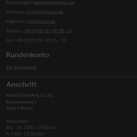
Verwendung bei drückendem und nicht drückendem
Bestellungen:
bestellung@kraso.de
Wasser, sowie bei Bodenfeuchte gem. allgemeinem
bauaufsichtlichen Prüfzeugnis (abP). Erfüllt die
Anfragen:
projekte@kraso.de
Anforderungen an das Brandverhalten der Klasse E der
Allgemein:
info@kraso.de
DIN EN 13501-1.
Telefon:
+49 (0) 28 72 / 95 35 – 0
Fax: +49 (0) 28 72 / 95 35 – 35
Kundenkonto
Zur Anmeldung
Anschrift
KRASO GmbH & Co. KG
Baumannweg 1
46414 Rhede
Bürozeiten:
Mo. - Do. 7.00 - 17.00 Uhr
Fr. 7.00 - 15.30 Uhr