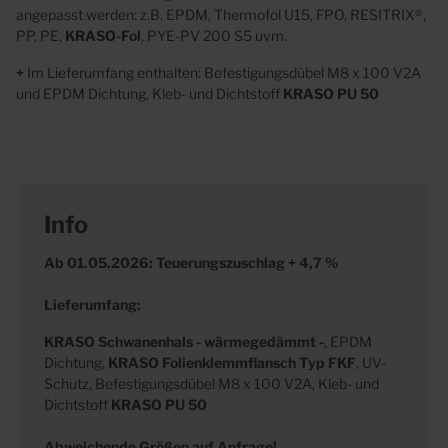
angepasst werden: z.B. EPDM, Thermofol U15, FPO, RESITRIX®,
PP, PE,
KRASO-Fol
, PYE-PV 200 S5 uvm.
+
Im Lieferumfang enthalten: Befestigungsdübel M8 x 100 V2A
und EPDM Dichtung, Kleb- und Dichtstoff
KRASO PU 50
Info
Ab 01.05.2026: Teuerungszuschlag + 4,7 %
Lieferumfang:
KRASO
Schwanenhals - wärmegedämmt -
, EPDM
Dichtung,
KRASO Folienklemmflansch Typ FKF
, UV-
Schutz, Befestigungsdübel M8 x 100 V2A, Kleb- und
Dichtstoff
KRASO PU 50
Abweichende Größen auf Anfrage!