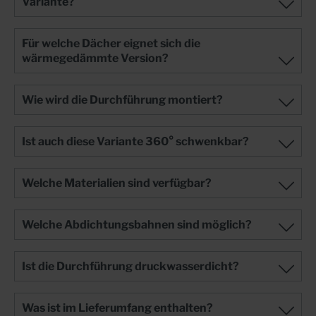
Variante?
Edelstahl V4A erhältlich. Auch wärmegedämmt lieferbar!+
Die Art der Abdichtungsbahnen oder Folien kann von uns
angepasst werden: z.B. EPDM, Thermofol U15, FPO,
Für welche Dächer eignet sich die
RESITRIX®, PP, PE, KRASO-Fol, PYE-PV 200 S5 uvm.+
wärmegedämmte Version?
Im Lieferumfang enthalten: Befestigungsdübel M8 x 100
V2A und EPDM Dichtung, Kleb- und Dichtstoff KRASO PU
50.
Wie wird die Durchführung montiert?
Ist auch diese Variante 360° schwenkbar?
Welche Materialien sind verfügbar?
Welche Abdichtungsbahnen sind möglich?
Ist die Durchführung druckwasserdicht?
Was ist im Lieferumfang enthalten?