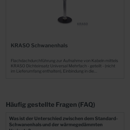
KRASO Schwanenhals
Flachdachdurchführung zur Aufnahme von Kabeln mittels
KRASO Dichteinsatz Universal Mehrfach - geteilt - (nicht
im Lieferumfang enthalten), Einbindung in die
Dachabdichtungsbahn mittels KRASO
Folienklemmflansch Typ FKFInnovativ, sicher, dicht - die
KRASO Flachdachdurchführung+ Einbindung in die
Dachabdichtungsbahn mittels KRASO
Folienklemmflansch Typ FKF: Öl- und bitumenbeständig,
geprüft bis 2,5 bar Druckwasserdichtigkeit+
Häufig gestellte Fragen (FAQ)
DrehmomentKontrollMutter KRASO DKM: Automatisches
Drehmoment ohne Drehmomentschlüssel!+ UV-Schutz
mit umlaufender, unterseitiger Tropfkante und
Was ist der Unterschied zwischen dem Standard-
Verdrehsicherung+ 360 Grad schwenkbar!+
Schwanenhals und der wärmegedämmten
Flachdachdurchführung in verzinkt, Edelstahl V2A oder