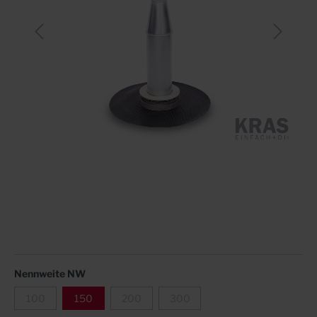
Nennweite NW
100
150
200
300