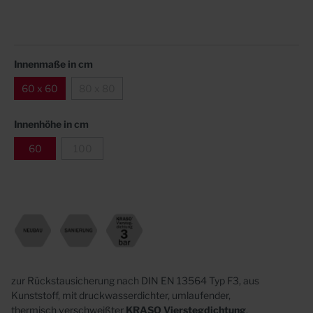
Innenmaße in cm
60 x 60
80 x 80
Innenhöhe in cm
60
100
zur Rückstausicherung nach DIN EN 13564 Typ F3, aus
Kunststoff, mit druckwasserdichter, umlaufender,
thermisch
verschweißter
KRASO
Vierstegdichtung
,