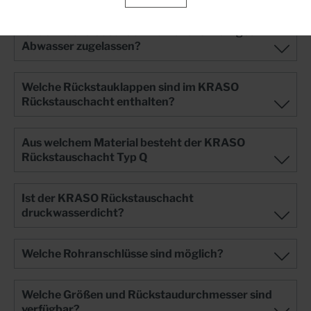
Ist der Rückstauschacht für fäkalienhaltiges
Abwasser zugelassen?
Welche Rückstauklappen sind im KRASO
Rückstauschacht enthalten?
Aus welchem Material besteht der KRASO
Rückstauschacht Typ Q
Ist der KRASO Rückstauschacht
druckwasserdicht?
Welche Rohranschlüsse sind möglich?
Welche Größen und Rückstaudurchmesser sind
verfügbar?