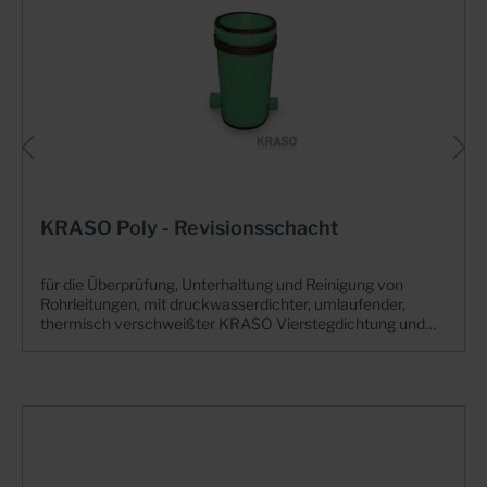
KRASO Poly - Revisionsschacht
für die Überprüfung, Unterhaltung und Reinigung von
Rohrleitungen, mit druckwasserdichter, umlaufender,
thermisch verschweißter KRASO Vierstegdichtung und
Schubverzahnung mit Reinigungsöffnung montiert, für
fäkalienfreie Abwässer, Rohranschlüsse DN 110/160
passend für KG, HT und KG 2000 - Rohre | WU-Richtlinie:
Beanspruchungsklasse 1 + 2