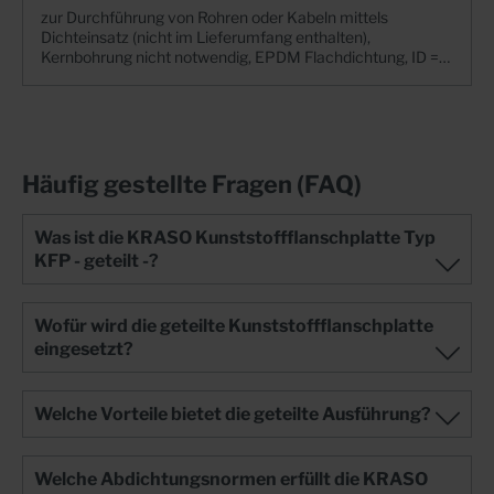
zur Durchführung von Rohren oder Kabeln mittels
Dichteinsatz (nicht im Lieferumfang enthalten),
Kernbohrung nicht notwendig, EPDM Flachdichtung, ID =
InnenDurchmesser | WU-Richtlinie:
Beanspruchungsklasse 1 + 2, mit Folienflansch DIN 18533
W1 -E und W2.1 -EDie Flanschplatte aus hochfestem
Spezialkunststoff + Durch Änderungen im
Grundwasserstand kommt es immer wieder vor, dass
ältere Bauwerke saniert und im Kellerbereich abgedichtet
Häufig gestellte Fragen (FAQ)
werden müssen. Dabei sollten auch vorhandene Rohre und
Kabel auf dem neuesten Stand der Technik abgedichtet
werden. + Die Abdichtung der Medienleitungen wird mit
Was ist die KRASO Kunststoffflanschplatte Typ
einem Dichteinsatz in der Kunststoffflanschplatte
KFP - geteilt -?
abgeschlossen.+ WU-Richtlinie: Beanspruchungsklasse 1
+ 2, mit Folienflansch DIN 18533 W1 -E und W2.1 -E
Wofür wird die geteilte Kunststoffflanschplatte
eingesetzt?
Welche Vorteile bietet die geteilte Ausführung?
Welche Abdichtungsnormen erfüllt die KRASO