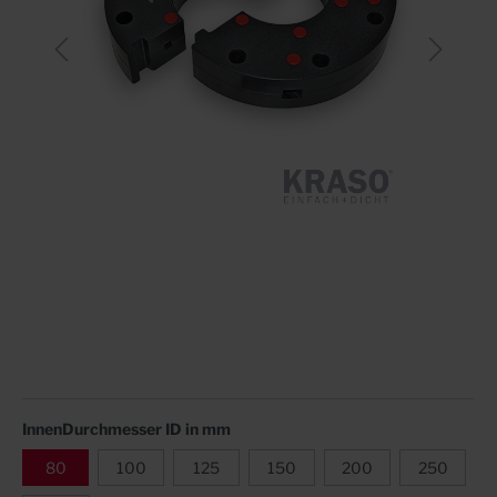
InnenDurchmesser ID in mm
80
100
125
150
200
250