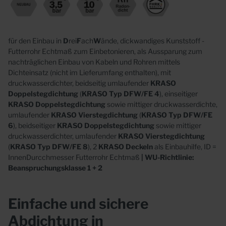
für den Einbau in
D
rei
F
ach
W
ände, dickwandiges Kunststoff -
Futterrohr Echtmaß zum Einbetonieren, als Aussparung zum
nachträglichen Einbau von Kabeln und Rohren mittels
Dichteinsatz (nicht im Lieferumfang enthalten), mit
druckwasserdichter, beidseitig umlaufender
KRASO
Doppelstegdichtung
(
KRASO Typ DFW/FE 4
), einseitiger
KRASO Doppelstegdichtung
sowie mittiger druckwasserdichte,
umlaufender
KRASO Vierstegdichtung
(
KRASO Typ DFW/FE
6
), beidseitiger
KRASO Doppelstegdichtung
sowie mittiger
druckwasserdichter, umlaufender
KRASO Vierstegdichtung
(
KRASO Typ DFW/FE 8
), 2
KRASO Deckeln
als Einbauhilfe, ID =
InnenDurcchmesser Futterrohr Echtmaß
| WU-Richtlinie:
Beanspruchungsklasse 1 + 2
Einfache und sichere
Abdichtung in