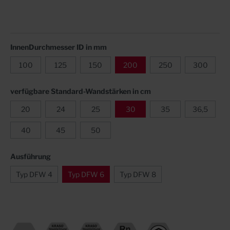
InnenDurchmesser ID in mm
100
125
150
200
250
300
verfügbare Standard-Wandstärken in cm
20
24
25
30
35
36,5
40
45
50
Ausführung
Typ DFW 4
Typ DFW 6
Typ DFW 8