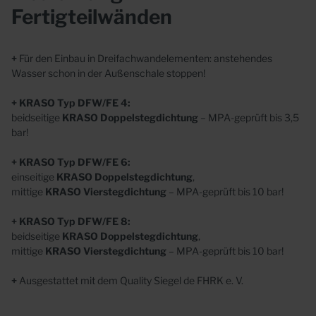
Fertigteilwänden
+
Für den Einbau in Dreifachwandelementen: anstehendes
Wasser schon in der Außenschale stoppen!
+
KRASO
Typ DFW/FE 4:
beidseitige
KRASO
Doppelstegdichtung
– MPA-geprüft bis 3,5
bar!
+ KRASO
Typ DFW/FE 6:
einseitige
KRASO
Doppelstegdichtung
,
mittige
KRASO
Vierstegdichtung
– MPA-geprüft bis 10 bar!
+
KRASO
Typ DFW/FE 8:
beidseitige
KRASO
Doppelstegdichtung
,
mittige
KRASO
Vierstegdichtung
– MPA-geprüft bis 10 bar!
+
Ausgestattet mit dem Quality Siegel de FHRK e. V.