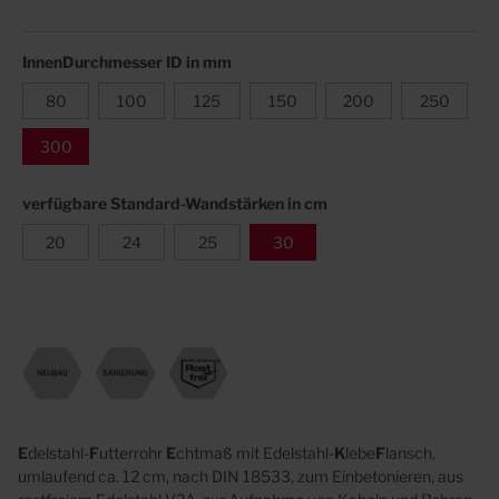
InnenDurchmesser ID in mm
80
100
125
150
200
250
300
verfügbare Standard-Wandstärken in cm
20
24
25
30
E
delstahl-
F
utterrohr
E
chtmaß mit Edelstahl-
K
lebe
F
lansch,
umlaufend ca. 12 cm, nach DIN 18533, zum Einbetonieren, aus