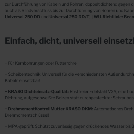
Abläufe
Beto
zur Durchführung von Kabeln und Rohren, doppelt dichtend gegen d
auch als Blindverschluss bis zur Durchführung von Rohren und Kabe
Futterrohre
Universal 250 DD
und
Universal 250 DD/T
)
| WU-Richtlinie: Bea
Mauerkragen
Einfach
,
dicht,
universell
einsetz
+
Für Kernbohrungen oder Futterrohre
Sonderanfertigungen
+
Scheibentechnik: Universell für die verschiedensten Außendurc
Edelstahl
Kabeln einsetzbar!
Kunststoff
+ KRASO Dichteinsatz-Qualität:
Rostfreier Edelstahl V2A, eine h
Dichtung,
aufgeschweißte Bolzen statt durchgesteckter Schrauben
Beton
+ DrehmomentKontrollMutter KRASO DKM:
Automatisches Dre
Drehmomentschlüssel!
+
MPA-geprüft: Schützt zuverlässig gegen drückendes Wasser bis 3