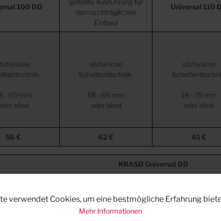
(geteilte Ausführung für
ersal 100 DD
Universal 110 
den nachträglichen
Einbau)
tufenlose
stufenlose
stufenlose
ibentechnik:
Scheibentechnik:
Scheibentechni
8 - 65 mm
18 - 65 mm
18 - 75 mm
oder blind
oder blind
oder blind
56 €
62 €
61 €
KRASO Universal DD
rsal 160 DD/T
Universal 200 D
te Ausführung für
(geteilte Ausführun
Universal 200 DD
te verwendet Cookies, um eine bestmögliche Erfahrung biete
achträglichen
den nachträglic
Mehr Informationen
Einbau)
Einbau)