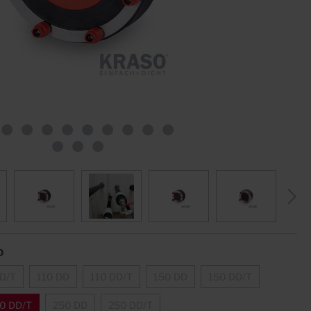
Sternrohre
Fugenblech ZVB
Formstücke
Klemmkonstruktionen
Quellfugenbänder
Zubehör
D
D/T
110 DD
110 DD/T
150 DD
150 DD/T
0 DD/T
250 DD
250 DD/T