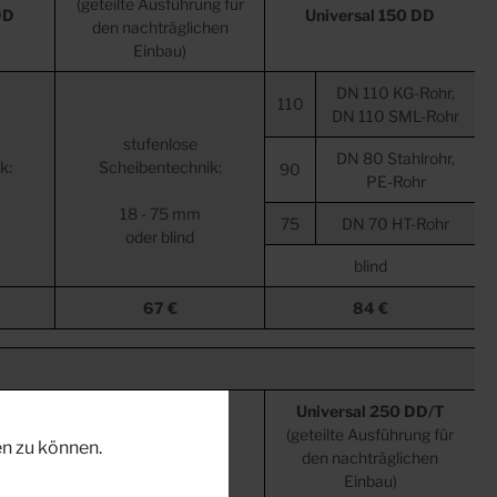
(geteilte Ausführung für
DD
Universal 150 DD
den nachträglichen
Einbau)
DN 110 KG-Rohr,
110
DN 110 SML-Rohr
stufenlose
DN 80 Stahlrohr,
k:
Scheibentechnik:
90
PE-Rohr
18 - 75 mm
75
DN 70 HT-Rohr
oder blind
blind
67 €
84 €
D/T
Universal
250 DD/T
g für
(geteilte Ausführung für
Universal 250 DD
n zu können.
hen
den nachträglichen
Einbau)