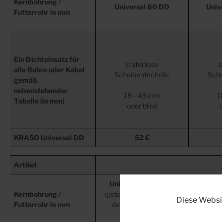
Kernbohrung /
Universal 80 DD
Univ
Futterrohr in mm
Ein Dichteinsatz für
stufenlose
s
alle Rohre oder Kabel
Scheibentechnik:
Sche
gemäß
nebenstehender
18 - 43 mm
1
Tabelle (in mm)
oder blind
KRASO Universal DD
52 €
Artikel
Universal 150 DD/T
Unive
Kernbohrung /
(geteilte Ausführung für
(geteil
Diese Websi
Futterrohr in mm
den nachträglichen
den n
Einbau)