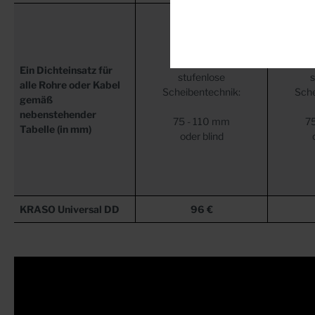
Ein Dichteinsatz für
stufenlose
s
alle Rohre oder Kabel
Scheibentechnik:
Sche
gemäß
nebenstehender
75 - 110 mm
7
Tabelle (in mm)
oder blind
KRASO
Universal DD
96 €