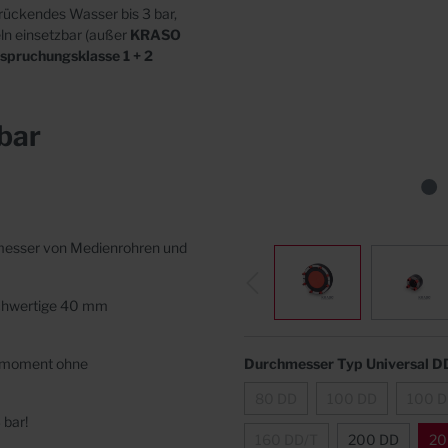
n
Abdeckungen
rückendes Wasser bis 3 bar,
ln einsetzbar (außer
KRASO
nspruchungsklasse 1 + 2
bar
hmesser von Medienrohren und
ochwertige 40 mm
hmoment ohne
Durchmesser Typ Universal D
80 DD
100 DD
100 D
 bar!
160 DD/T
200 DD
20