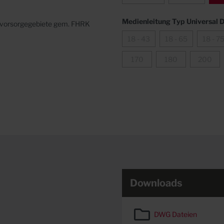
Medienleitung Typ Universal 
onvorsorgegebiete gem.
FHRK
18 - 43
18 - 65
18 - 7
170
180
200
Downloads
DWG Dateien