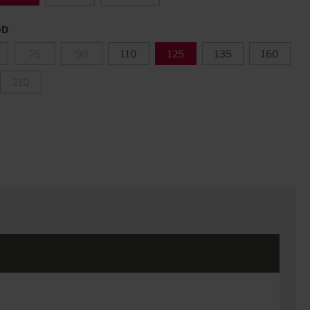
DD
5
75
90
110
125
135
160
210