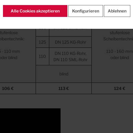
DN 160 KG-Rohr,
160
Alle Cookies akzeptieren
Konfigurieren
Ablehnen
DN 160 SML-Rohr
135
DN 125 SML-Rohr
tufenlose
stufenlose
ibentechnik:
Scheibentechni
125
DN 125 KG-Rohr
5 - 110 mm
110 - 160 mm
DN 110 KG-Rohr,
110
oder blind
oder blind
DN 110 SML-Rohr
blind
106 €
113 €
124 €