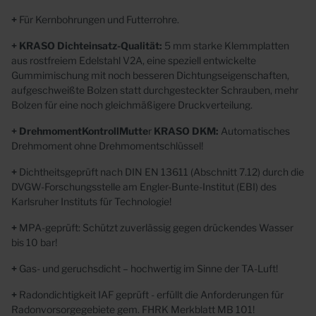
+
Für Kernbohrungen und Futterrohre.
+ KRASO Dichteinsatz-Qualität:
5 mm starke Klemmplatten
aus rostfreiem Edelstahl V2A, eine speziell
entwickelte
Gummimischung mit noch besseren Dichtungseigenschaften,
aufgeschweißte Bolzen
statt
durchgesteckter Schrauben, mehr
Bolzen für
eine noch gleichmäßigere Druckverteilung.
+ DrehmomentKontrollMutte
r
KRASO DKM:
Automatisches
Drehmoment ohne Drehmomentschlüssel!
+
Dichtheitsgeprüft nach DIN EN 13611 (Abschnitt 7.12) durch die
DVGW-Forschungsstelle
am Engler-Bunte-Institut (EBI) des
Karlsruher Instituts für Technologie!
+
MPA-geprüft: Schützt zuverlässig gegen drückendes Wasser
bis 10 bar!
+
Gas- und geruchsdicht – hochwertig im Sinne der TA-Luft!
+
Radondichtigkeit IAF geprüft
- erfüllt die Anforderungen für
Radonvorsorgegebiete gem. FHRK Merkblatt MB 101!