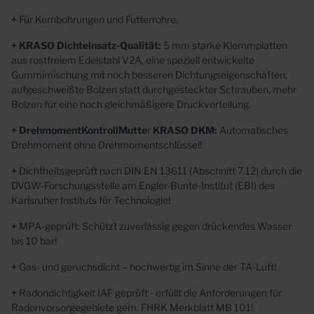
+
Für Kernbohrungen und Futterrohre.
+ KRASO Dichteinsatz-Qualität:
5 mm starke Klemmplatten
aus rostfreiem Edelstahl V2A, eine speziell
entwickelte
Gummimischung mit noch besseren Dichtungseigenschaften,
aufgeschweißte Bolzen
statt
durchgesteckter Schrauben, mehr
Bolzen für
eine noch gleichmäßigere Druckverteilung.
+ DrehmomentKontrollMutte
r
KRASO DKM:
Automatisches
Drehmoment ohne Drehmomentschlüssel!
+
Dichtheitsgeprüft nach DIN EN 13611 (Abschnitt 7.12) durch die
DVGW-Forschungsstelle
am Engler-Bunte-Institut (EBI) des
Karlsruher Instituts für Technologie!
+
MPA-geprüft: Schützt zuverlässig gegen drückendes Wasser
bis 10 bar!
+
Gas- und geruchsdicht – hochwertig im Sinne der TA-Luft!
+
Radondichtigkeit IAF geprüft
- erfüllt die Anforderungen für
Radonvorsorgegebiete gem. FHRK Merkblatt MB 101!