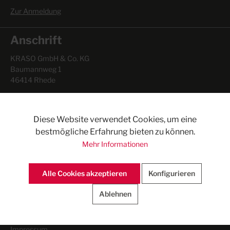
Zur Anmeldung
Anschrift
KRASO GmbH & Co. KG
Baumannweg 1
46414 Rhede
Bürozeiten:
Mo. - Do. 7.00 - 17.00 Uhr
Diese Website verwendet Cookies, um eine
Fr. 7.00 - 15.30 Uhr
bestmögliche Erfahrung bieten zu können.
Mehr Informationen
Warenannahme- und Abholzeiten:
Mo. - Do. 6.00 - 16.00 Uhr
Fr. 6.00 - 15.30 Uhr
Alle Cookies akzeptieren
Konfigurieren
Rechtliches
Ablehnen
AGB
Impressum