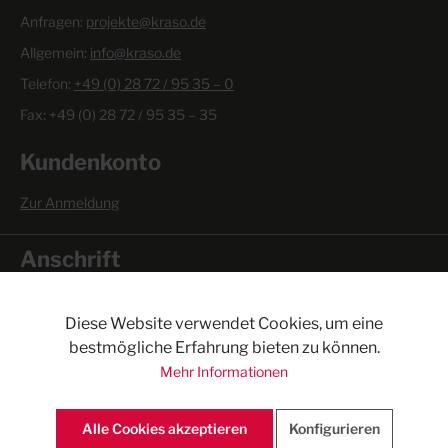
Anfragen:
projekte@kraso.de
Allgemein:
info@kraso.de
Telefon:
+49 (0) 28 72 / 95 35 – 0
Fax: +49 (0) 28 72 / 95 35 – 35
Kundenkonto
Zur Anmeldung
Anschrift
KRASO GmbH & Co. KG
Baumannweg 1
Diese Website verwendet Cookies, um eine
46414 Rhede
bestmögliche Erfahrung bieten zu können.
Mehr Informationen
Bürozeiten:
Mo. - Do. 7.00 - 17.00 Uhr
Fr. 7.00 - 15.30 Uhr
Alle Cookies akzeptieren
Konfigurieren