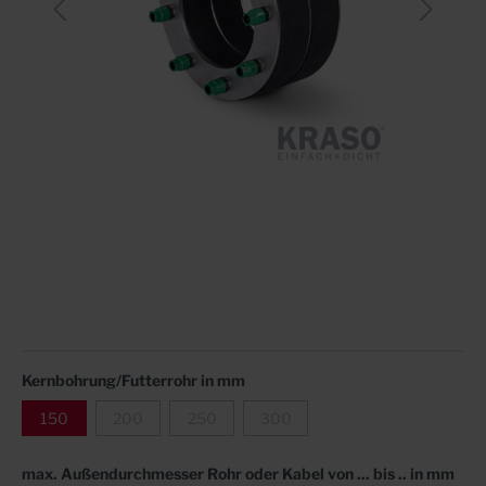
Kernbohrung/Futterrohr in mm
150
200
250
300
max. Außendurchmesser Rohr oder Kabel von ... bis .. in mm